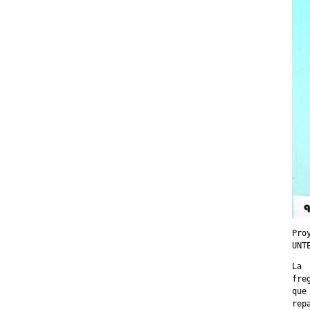
Pro
UNT
La 
fre
que
rep