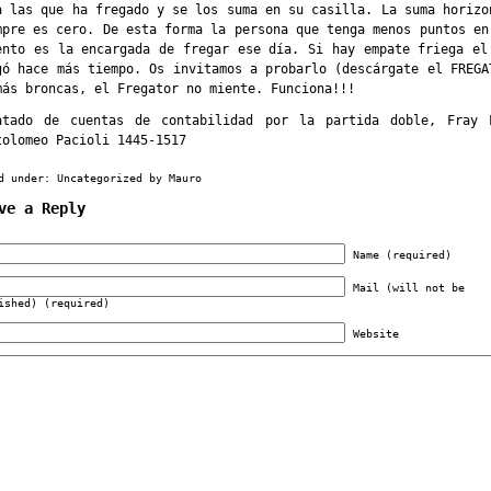
a las que ha fregado y se los suma en su casilla. La suma horizo
mpre es cero. De esta forma la persona que tenga menos puntos en
ento es la encargada de fregar ese día. Si hay empate friega el
gó hace más tiempo. Os invitamos a probarlo
(descárgate el FREGA
más broncas, el Fregator no miente. Funciona!!!
atado de cuentas de contabilidad por la partida doble,
Fray 
tolomeo Pacioli
1445-1517
d under:
Uncategorized
by Mauro
ve a Reply
Name (required)
Mail (will not be
ished) (required)
Website