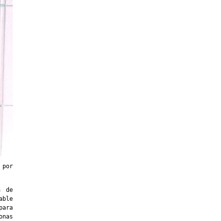
 por
a de
able
para
onas