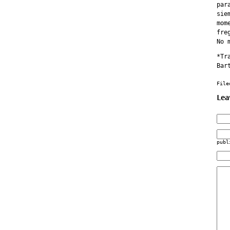
par
sie
mom
fre
No 
*Tr
Bar
File
Lea
publ