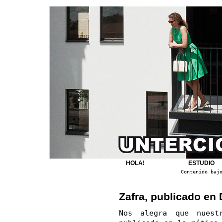
HOLA!
ESTUDIO
Contenido baj
Zafra, publicado en 
Nos alegra que nuest