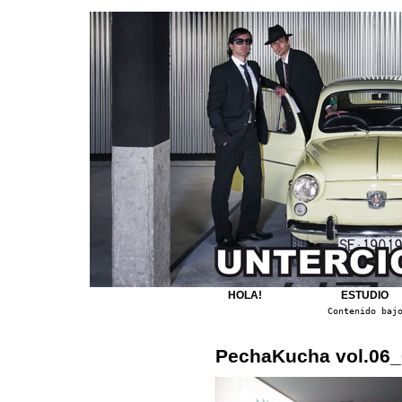
HOLA!
ESTUDIO
Contenido baj
PechaKucha vol.06_