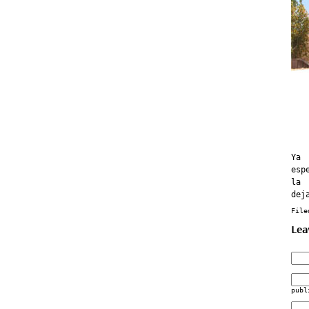
Ya 
esp
la 
dej
File
Lea
publ