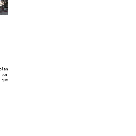
plan
 por
 que