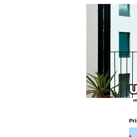
H
Pri